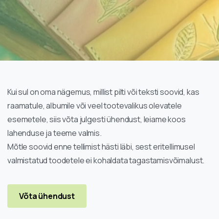
Kui sul on oma nägemus, millist pilti või teksti soovid, kas
raamatule, albumile või veel tootevalikus olevatele
esemetele, siis võta julgesti ühendust, leiame koos
lahenduse ja teeme valmis.
Mõtle soovid enne tellimist hästi läbi, sest eritellimusel
valmistatud toodetele ei kohaldata tagastamisvõimalust.
Võta ühendust