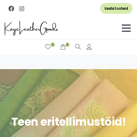
Vaata tooteid
0
0
Otsi
Teen eritellimustöid!