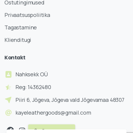
Ostutingimused
Privaatsuspoliitika
Tagastamine
Klienditugi
Kontakt
Nahksekk OÜ
Reg: 14362480
Piiri 6, Jõgeva, Jõgeva vald Jõgevamaa 48307
kayeleathergoods@gmail.com
Võta ühendust