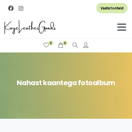
Vaata tooteid
0
0
Otsi
Nahast
kaantega
fotoalbum