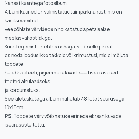
Nahast kaantega fotoalbum
Albumi kaaned on valmistatud taimparknahast, mis on
käsitsi värvitud
veepõhiste värvidega ning kaitstud spetsiaalse
mesilasvahast lakiga.
Kuna tegemist on ehtsa nahaga, võib selle pinnal
esineda looduslikke täkkeid või kriimustusi, mis ei mõjuta
toodete
head kvaliteeti, pigem muudavad need iseärasused
tooted ainulaadseks
ja kordumatuks.
See kiletaskutega album mahutab 48 fotot suurusega
10x15cm
PS.
Toodete värv võib natuke erineda ekraanikuvade
iseärasuste tõttu.