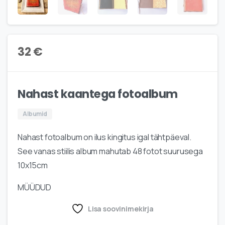
32
€
Nahast kaantega fotoalbum
Albumid
Nahast fotoalbum on ilus kingitus igal tähtpäeval.
See vanas stiilis album mahutab 48 fotot suurusega
10x15cm
MÜÜDUD
Lisa soovinimekirja