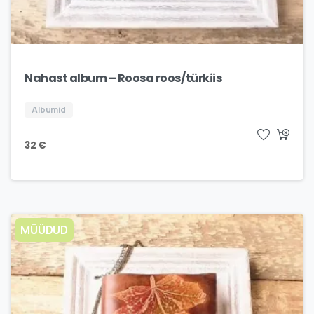
Nahast album – Roosa roos/türkiis
Albumid
32
€
MÜÜDUD