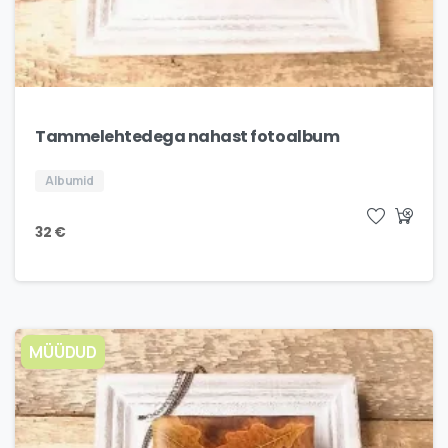
Tammelehtedega nahast fotoalbum
Albumid
32
€
MÜÜDUD