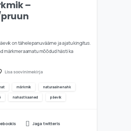
kmik –
/pruun
päevik on tähelepanuväärne ja ajatu kingitus.
vad märkmeraamatu mõõdud hästi ka
Lisa soovinimekirja
mat
märkmik
naturaalne nahk
ö
nahast kaaned
päevik
cebookis
Jaga twitteris