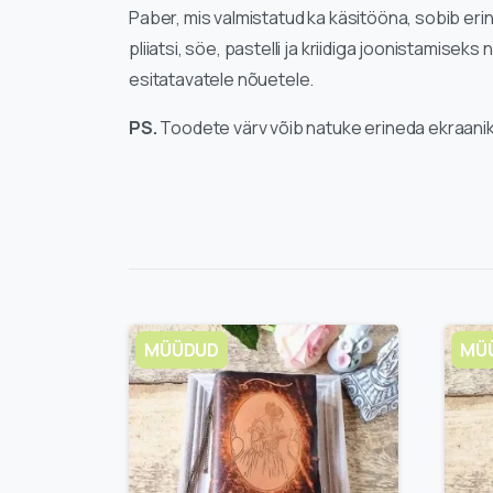
Paber, mis valmistatud ka käsitööna, sobib erin
pliiatsi, söe, pastelli ja kriidiga joonistamiseks
esitatavatele nõuetele.
PS.
Toodete värv võib natuke erineda ekraani
MÜÜDUD
MÜ