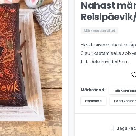
Nahast mär
Reisipäevik
Märkmeraamatud
Eksklusiivne nahast reisi
Sisu rikastamiseks sobi
fotodele kuni 10x15cm.
Märksõnad:
märkmeraa
reisimine
Eesti käsitö
Jaga Fa