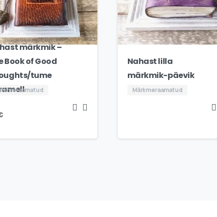
hast märkmik –
e Book of Good
Nahast lilla
oughts/tume
märkmik-päevik
ramell
ärkmeraamatud
Märkmeraamatud
€