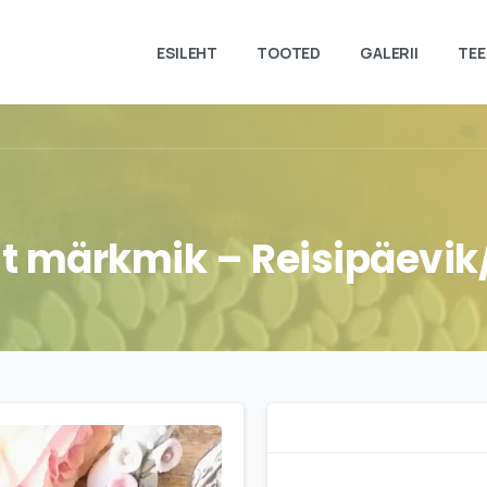
ESILEHT
TOOTED
GALERII
TEE
t
märkmik
–
Reisipäevik