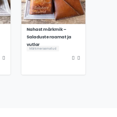
Nahast märkmik –
Saladuste raamat ja
vutlar
Märkmeraamatud