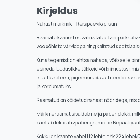
Kirjeldus
Nahast märkmik – Reisipäevik/pruun
Raamatu kaaned on valmistatud taimparknahast,
veepõhiste värvidega ning kaitstud spetsiaals
Kuna tegemist on ehtsa nahaga, võib selle pinn
esineda looduslikke täkkeid või kriimustusi, mi
head kvaliteeti, pigem muudavad need iseära
ja kordumatuks.
Raamatud on köidetud nahast nööridega, mis on v
Märkmeraamat sisaldab nelja paberiplokki, mill
kaetud dekoratiivpaberiga, mis on Nepaali pärit
Kokku on kaante vahel 112 lehte ehk 224 lehekü