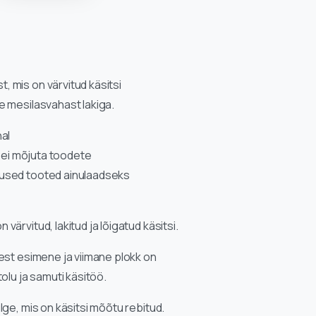
 mis on värvitud käsitsi
e mesilasvahast lakiga.
al
s ei mõjuta toodete
sused tooted ainulaadseks
ärvitud, lakitud ja lõigatud käsitsi.
est esimene ja viimane plokk on
olu ja samuti käsitöö.
lge, mis on käsitsi mõõtu rebitud.