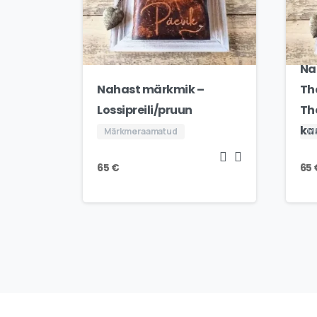
Na
Nahast märkmik –
Th
Lossipreili/pruun
Th
ka
Märkmeraamatud
M
65
€
65