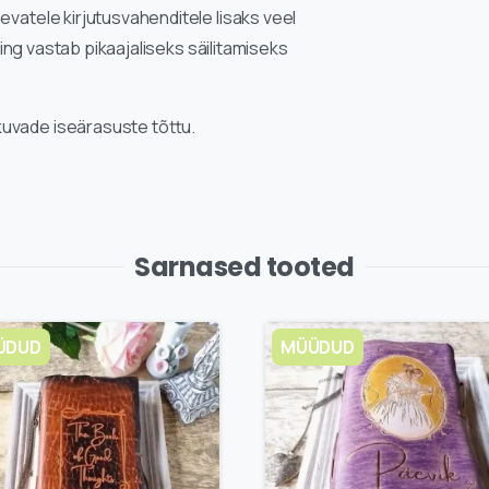
evatele kirjutusvahenditele lisaks veel
 ning vastab pikaajaliseks säilitamiseks
kuvade iseärasuste tõttu.
Sarnased tooted
ÜDUD
MÜÜDUD